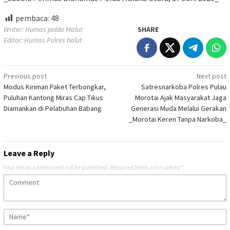
pembaca:
48
Writer: Humas polda Malut
SHARE
Editor: Humas Polres halut
Post
Previous post
Next post
Modus Kiriman Paket Terbongkar,
Satresnarkoba Polres Pulau
navigation
Puluhan Kantong Miras Cap Tikus
Morotai Ajak Masyarakat Jaga
Diamankan di Pelabuhan Babang
Generasi Muda Melalui Gerakan
_Morotai Keren Tanpa Narkoba_
Leave a Reply
Your email address will not be published.
Required fields are marked
*