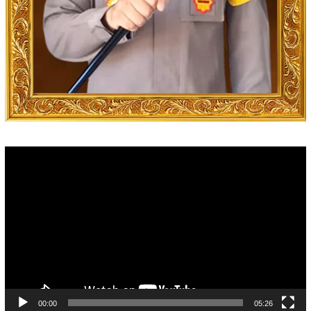
Video
Player
00:00
05:26