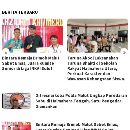
BERITA TERBARU
«
»
Bintara Remaja Brimob Malut
Taruna Akpol Laksanakan
Sabet Emas, Juara Kumite
Taruna Bhakti di Sekolah
Senior di Liga INKAI Sulut
Rakyat Halmahera Utara,
Perkuat Karakter dan
Wawasan Kebangsaan Siswa.
WEBSITE
Ditresnarkoba Polda Malut Ungkap Peredaran
RESMI
Sabu di Halmahera Tengah, Satu Pengedar
POLRES
Diamankan
HALMAHERA
UTARA
Bintara Remaja Brimob Malut Sabet Emas,
Juara Kumite Senior di Liga INKAI Sulut