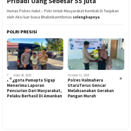
Pribadi Uang Sebesar 55 juta
Humas Polres Halut – Polri Untuk Masyarakat Kembali Di Tunjukan
oleh Aksi luar biasa Bhabinkamtibmas
selengkapnya
POLRI PRESISI
November 28, 2025
October 11, 2025
S
«
»
Anggota Pamapta Sigap
Polres Halmahera
P
Menerima Laporan
UtaraTerus Gencar
J
Pencurian Dari Masyarakat,
Melaksanakan Gerakan
K
a
Pelaku Berhasil Di Amankan
Pangan Murah
I
i