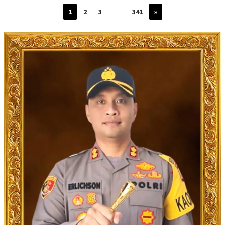
1
2
3
…
341
»