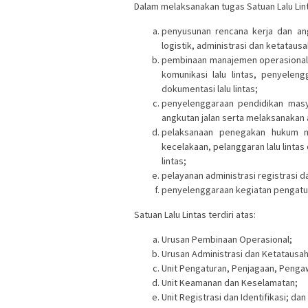
Dalam melaksanakan tugas Satuan Lalu Lin
penyusunan rencana kerja dan a
logistik, administrasi dan ketatau
pembinaan manajemen operasional 
komunikasi lalu lintas, penyelen
dokumentasi lalu lintas;
penyelenggaraan pendidikan masya
angkutan jalan serta melaksanakan au
pelaksanaan penegakan hukum mel
kecelakaan, pelanggaran lalu lintas
lintas;
pelayanan administrasi registrasi 
penyelenggaraan kegiatan pengatura
Satuan Lalu Lintas terdiri atas:
Urusan Pembinaan Operasional;
Urusan Administrasi dan Ketatausa
Unit Pengaturan, Penjagaan, Pengaw
Unit Keamanan dan Keselamatan;
Unit Registrasi dan Identifikasi; dan