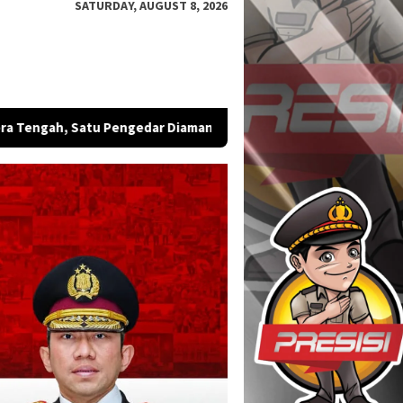
SATURDAY, AUGUST 8, 2026
gedar Diamankan
Bintara Remaja Brimob Malut Sabet Emas,