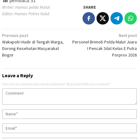
pembaca:
51
Writer: Humas polda Malut
SHARE
Editor: Humas Polres halut
Post
Previous post
Next post
Wakapolri Hadir di Tengah Warga,
Personel Brimob Polda Malut Juara
navigation
Dorong Kesehatan Masyarakat
I Pencak Silat Kelas E Putra
Bogor
Porprov 2026
Leave a Reply
Your email address will not be published.
Required fields are marked
*