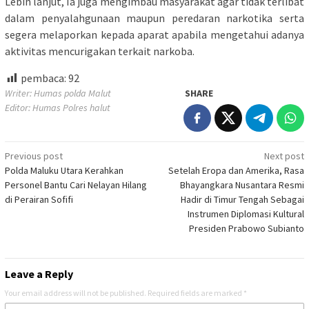
Lebih lanjut, Ia juga mengimbau masyarakat agar tidak terlibat
dalam penyalahgunaan maupun peredaran narkotika serta
segera melaporkan kepada aparat apabila mengetahui adanya
aktivitas mencurigakan terkait narkoba.
pembaca:
92
Writer: Humas polda Malut
SHARE
Editor: Humas Polres halut
Post
Previous post
Next post
Polda Maluku Utara Kerahkan
Setelah Eropa dan Amerika, Rasa
navigation
Personel Bantu Cari Nelayan Hilang
Bhayangkara Nusantara Resmi
di Perairan Sofifi
Hadir di Timur Tengah Sebagai
Instrumen Diplomasi Kultural
Presiden Prabowo Subianto
Leave a Reply
Your email address will not be published.
Required fields are marked
*