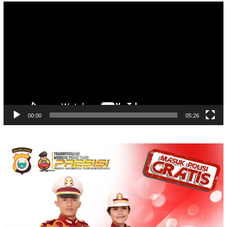
Video
Player
00:00
05:26