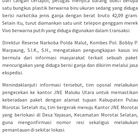
Dari tangan terlapor, petugas menyita barang bukti berupa
satu bungkus plastik berwarna biru ukuran sedang yang diduga
berisi narkotika jenis ganja dengan berat bruto 42,09 gram.
Selain itu, turut diamankan satu unit telepon genggam merek
Vivo berwarna putih yang diduga digunakan dalam transaksi.
Direktur Reserse Narkoba Polda Malut, Kombes Pol. Bobby P.
Marpaung, S.I.K., S.H., mengatakan pengungkapan kasus ini
bermula dari informasi masyarakat terkait sebuah paket
mencurigakan yang diduga berisi ganja dan dikirim melalui jasa
ekspedisi.
Menindaklanjuti informasi tersebut, tim opsnal melakukan
pengecekan ke kantor JNE Maluku Utara untuk memastikan
keberadaan paket dengan alamat tujuan Kabupaten Pulau
Morotai. Setelah itu, tim bergerak menuju Kantor JNE Morotai
yang berlokasi di Desa Yayasan, Kecamatan Morotai Selatan,
guna mengonfirmasi nomor resi sekaligus melakukan
pemantauan di sekitar lokasi.