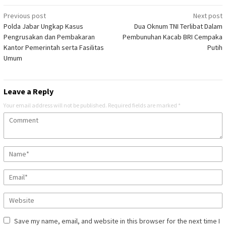
Post
Previous post
Next post
Polda Jabar Ungkap Kasus
Dua Oknum TNI Terlibat Dalam
navigation
Pengrusakan dan Pembakaran
Pembunuhan Kacab BRI Cempaka
Kantor Pemerintah serta Fasilitas
Putih
Umum
Leave a Reply
Your email address will not be published.
Required fields are marked
*
Save my name, email, and website in this browser for the next time I