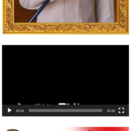
Video
Player
00:00
05:26