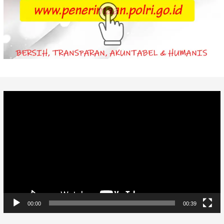
Video
Player
00:00
00:39