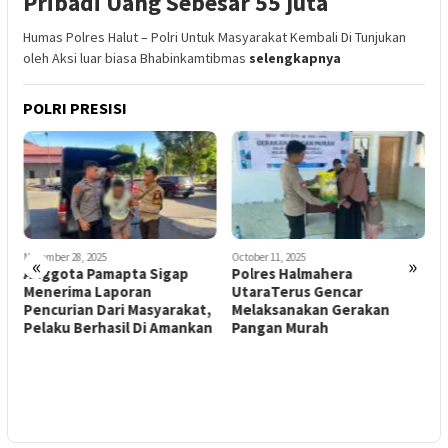
Pribadi Uang Sebesar 55 juta
Humas Polres Halut – Polri Untuk Masyarakat Kembali Di Tunjukan
oleh Aksi luar biasa Bhabinkamtibmas
selengkapnya
POLRI PRESISI
November 28, 2025
October 11, 2025
S
«
»
Anggota Pamapta Sigap
Polres Halmahera
P
Menerima Laporan
UtaraTerus Gencar
J
Pencurian Dari Masyarakat,
Melaksanakan Gerakan
K
a
Pelaku Berhasil Di Amankan
Pangan Murah
I
i