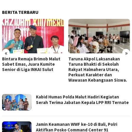
BERITA TERBARU
«
»
Bintara Remaja Brimob Malut
Taruna Akpol Laksanakan
Sabet Emas, Juara Kumite
Taruna Bhakti di Sekolah
Senior di Liga INKAI Sulut
Rakyat Halmahera Utara,
Perkuat Karakter dan
Wawasan Kebangsaan Siswa.
WEBSITE
Kabid Humas Polda Malut Hadiri Kegiatan
RESMI
Serah Terima Jabatan Kepala LPP RRI Ternate
POLRES
HALMAHERA
UTARA
Jamin Keamanan WWF ke-10 di Bali, Polri
Aktifkan Posko Command Center 91