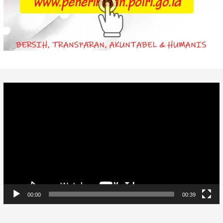
Video
Player
00:00
00:39