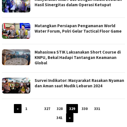
Hasil Sinergitas dalam Operasi Ketupat
Matangkan Persiapan Pengamanan World
Water Forum, Polri Gelar Tactical Floor Game
Mahasiswa STIK Laksanakan Short Course di
KNPU, Bekal Hadapi Tantangan Keamanan
Global
Survei Indikator: Masyarakat Rasakan Nyaman
dan Aman saat Mudik Lebaran 2024
«
1
…
327
328
329
330
331
…
341
»