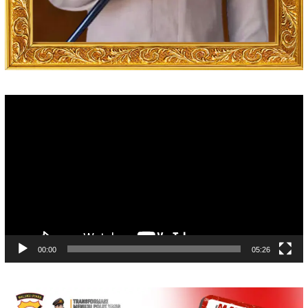
Video
Player
00:00
05:26