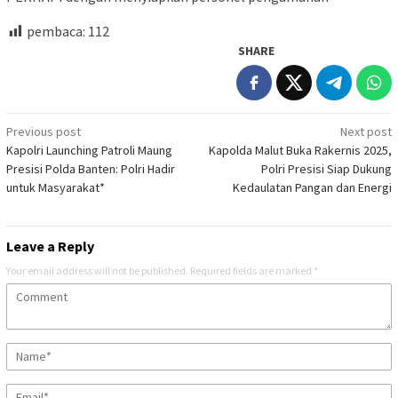
pembaca:
112
SHARE
Post
Previous post
Next post
Kapolri Launching Patroli Maung
Kapolda Malut Buka Rakernis 2025,
navigation
Presisi Polda Banten: Polri Hadir
Polri Presisi Siap Dukung
untuk Masyarakat*
Kedaulatan Pangan dan Energi
Leave a Reply
Your email address will not be published.
Required fields are marked
*