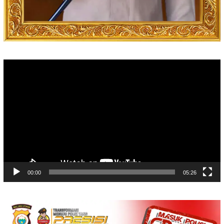
Video
Player
00:00
05:26