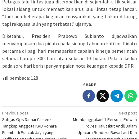
Petugas lalu lintas juga ditempatkan di sejumlah titik sekitar
lokasi sidang untuk memastikan arus lalu lintas tetap lancar.
“Jadi ada beberapa kegiatan masyarakat yang bukan ditutup,
tapi rekayasa lalin yang terbatas,” ujarnya.
Diketahui, Presiden Prabowo Subianto dijadwalkan
menyampaikan dua pidato pada sidang tahunan kali ini. Pidato
pertama di pagi hari memaparkan capaian kinerja pemerintah
selama hampir 300 hari atau sekitar 10 bulan. Pidato kedua
pada sore hari berisi penyampaian nota keuangan kepada DPR.
pembaca:
128
SHARE
Post
Previous post
Next post
Satgas Ops Damai Cartenz
Membanggakan! 1 Personil Polwan
navigation
Tangkap Anggota KKB Konara
Polres Halut Ikut Andil Dalam
Enumbi di Puncak Jaya yang
Upacara Bendera Bawa Laut Dan
Terlibat Penembakan Personil Polri
Penanaman terumbu Karang