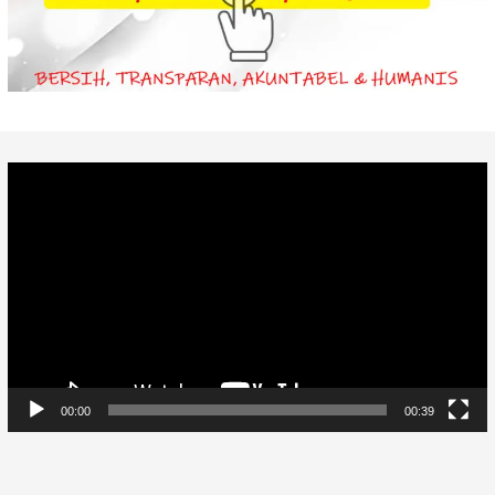
Video
Player
00:00
00:39