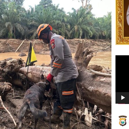
Video
Player