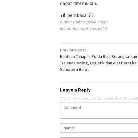
dapat ditemukan.
pembaca:
71
Writer: Humas polda malut
Editor: Humas Polres halut
Post
Previous post
Bantuan Tahap II, Polda Riau Berangkatkan
navigation
Trauma Healing, Logistik dan Alat Berat k
Sumatera Barat
Leave a Reply
Your email address will not be published.
Required