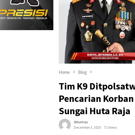
Home
Blog
Tim K9 Ditpolsat
Pencarian Korban
Sungai Huta Raja
Sihumas
December 3, 2025
71 Views