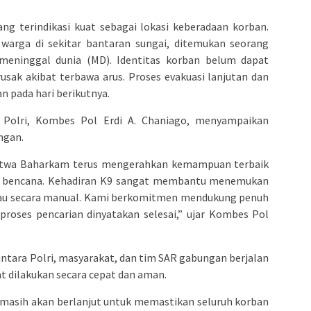
ng terindikasi kuat sebagai lokasi keberadaan korban.
 warga di sekitar bantaran sungai, ditemukan seorang
eninggal dunia (MD). Identitas korban belum dapat
rusak akibat terbawa arus. Proses evakuasi lanjutan dan
an pada hari berikutnya.
olri, Kombes Pol Erdi A. Chaniago, menyampaikan
angan.
lsatwa Baharkam terus mengerahkan kemampuan terbaik
 bencana. Kehadiran K9 sangat membantu menemukan
angkau secara manual. Kami berkomitmen mendukung penuh
proses pencarian dinyatakan selesai,” ujar Kombes Pol
tara Polri, masyarakat, dan tim SAR gabungan berjalan
at dilakukan secara cepat dan aman.
a masih akan berlanjut untuk memastikan seluruh korban