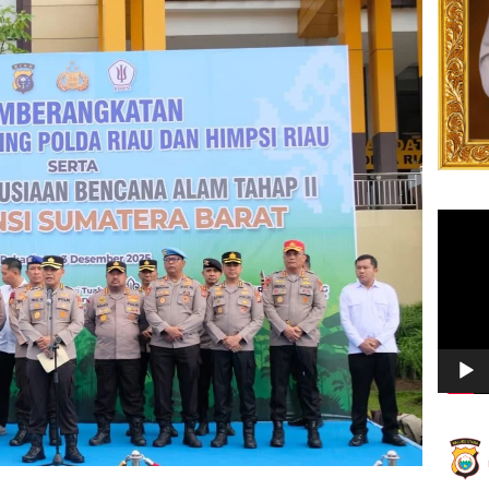
Video
Player