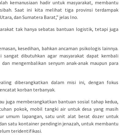
dalah kemanusiaan hadir untuk masyarakat, membantu
bah. Saat ini kita melihat tiga provinsi terdampak
Utara, dan Sumatera Barat,” jelas Ino.
rakat tak hanya sebatas bantuan logistik, tetapi juga
masan, kesedihan, bahkan ancaman psikologis lainnya.
ni sangat dibutuhkan agar masyarakat dapat kembali
al dan mengembalikan senyum anak-anak maupun para
aling diberangkatkan dalam misi ini, dengan fokus
encatat korban terbanyak.
Riau juga memberangkatkan bantuan sosial tahap kedua,
tuhan pokok, mobil tangki air untuk desa yang masih
apur umum lapangan, satu unit alat berat dozer untuk
 dan satu kontainer pendingin jenazah, untuk membantu
um teridentifikasi.