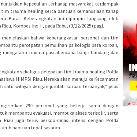
enunjukkan kepedulian terhadap masyarakat terdampak
im trauma healing serta bantuan kemanusiaan tahap
a Barat. Keberangkatan ini dipimpin langsung oleh
 Riau, Kombes Ino H, pada Rabu, (3/12/2025) pagi.
 menjelaskan bahwa keberangkatan personel dan tim
membantu percepatan pemulihan psikologis para korban,
ng mengalami trauma pascabencana banjir bandang dan
angkatan sekaligus pelepasan tim trauma healing Polda
hasiswa HIMPSI Riau. Mereka akan menuju ke Kecamatan
 satu wilayah dengan jumlah korban terbanyak,” jelas
engirimkan 290 personel yang bekerja sama dengan
tuk membantu evakuasi, membuka akses terisolir, serta
a Riau juga terus berkoordinasi intens dengan Polda
uruh bantuan tepat sasaran.