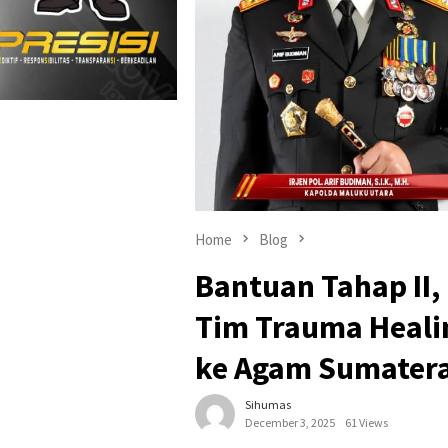
Home
Blog
Bantuan Tahap II,
Tim Trauma Healin
ke Agam Sumatera
Sihumas
December 3, 2025
61 Views