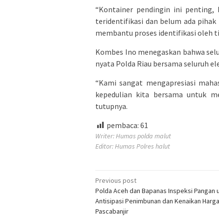
“Kontainer pendingin ini penting
teridentifikasi dan belum ada pihak
membantu proses identifikasi oleh t
Kombes Ino menegaskan bahwa seluru
nyata Polda Riau bersama seluruh e
“Kami sangat mengapresiasi mahasi
kepedulian kita bersama untuk me
tutupnya.
pembaca:
61
Writer: Humas polda malut
Editor: Humas Polres halut
Post
Previous post
Polda Aceh dan Bapanas Inspeksi Pangan 
navigation
Antisipasi Penimbunan dan Kenaikan Harg
Pascabanjir