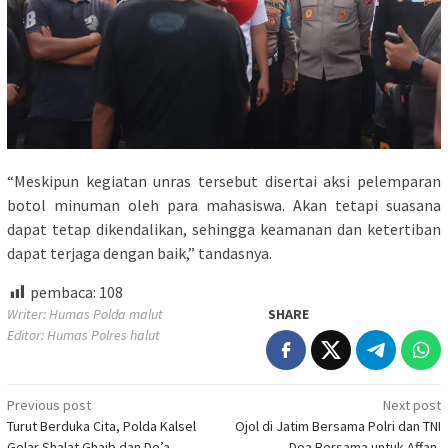
“Meskipun kegiatan unras tersebut disertai aksi pelemparan
botol minuman oleh para mahasiswa. Akan tetapi suasana
dapat tetap dikendalikan, sehingga keamanan dan ketertiban
dapat terjaga dengan baik,” tandasnya.
pembaca:
108
Writer: Humas Polda malut
SHARE
Editor: Humas Polres halut
Post
Previous post
Next post
Turut Berduka Cita, Polda Kalsel
Ojol di Jatim Bersama Polri dan TNI
navigation
Gelar Shalat Ghaib dan Do’a
Doa Bersama untuk Affan,