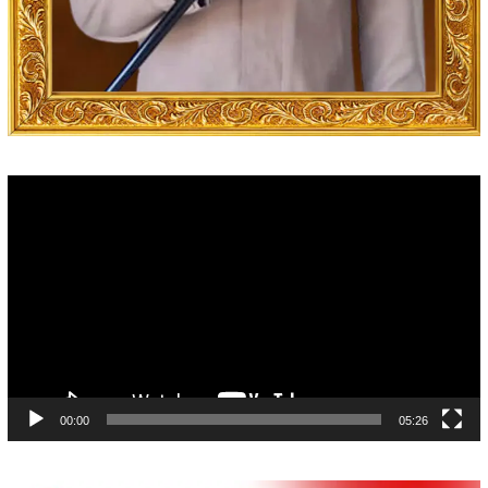
Video
Player
00:00
05:26