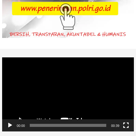
Video
Player
00:00
00:39