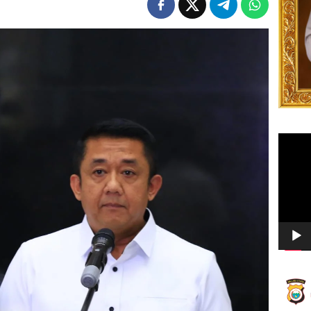
Video
Player