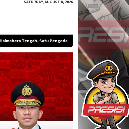
SATURDAY, AUGUST 8, 2026
gedar Diamankan
Bintara Remaja Brimob Malut Sabet Emas,