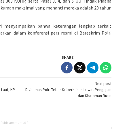
al 303 KUHP, serta Pasal 3, 4, dan 5 UU Tindak Pidana
ukuman maksimal yang menanti mereka adalah 20 tahun
lri menyampaikan bahwa keterangan lengkap terkait
arkan dalam konferensi pers resmi di Bareskrim Polri
SHARE
Next post
 Laut, KP
Divhumas Polri Tebar Keberkahan Lewat Pengajian
dan Khataman Rutin
 fields are marked
*