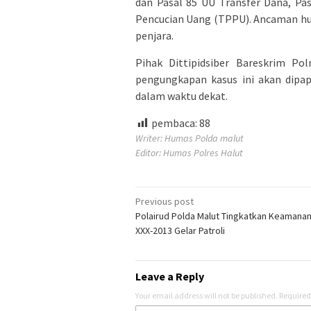
dan Pasal 85 UU Transfer Dana, Pas
Pencucian Uang (TPPU). Ancaman h
penjara.
Pihak Dittipidsiber Bareskrim Po
pengungkapan kasus ini akan dipap
dalam waktu dekat.
pembaca:
88
Writer: Humas Polda malut
Editor: Humas Polres Halut
Post
Previous post
Polairud Polda Malut Tingkatkan Keamanan
navigation
XXX-2013 Gelar Patroli
Leave a Reply
Your email address will not be published.
Required