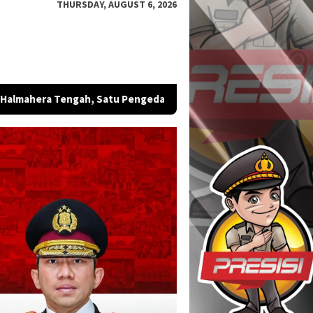
THURSDAY, AUGUST 6, 2026
dar Diamankan
Bintara Remaja Brimob Malut Sabet Emas, J