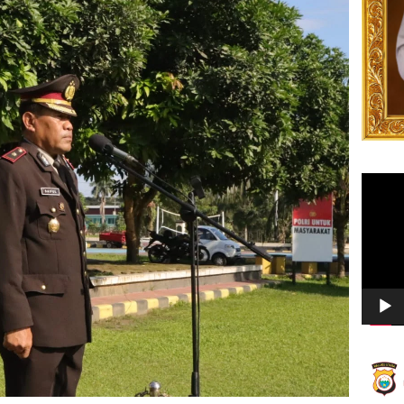
Video
Player