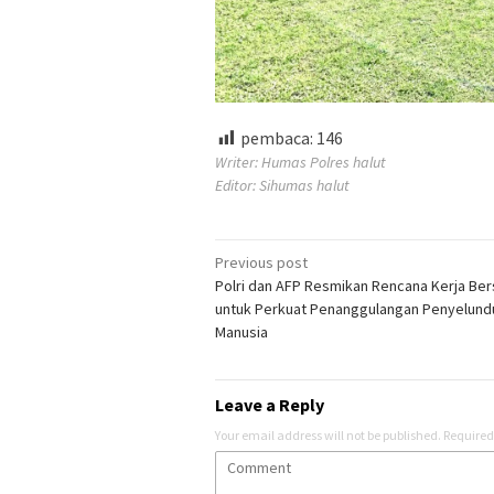
pembaca:
146
Writer: Humas Polres halut
Editor: Sihumas halut
Post
Previous post
Polri dan AFP Resmikan Rencana Kerja Be
navigation
untuk Perkuat Penanggulangan Penyelun
Manusia
Leave a Reply
Your email address will not be published.
Required