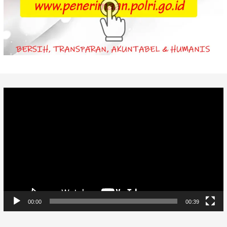
Video
Player
00:00
00:39