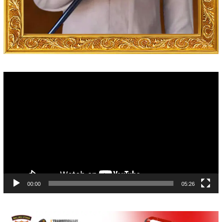
Video
Player
00:00
05:26