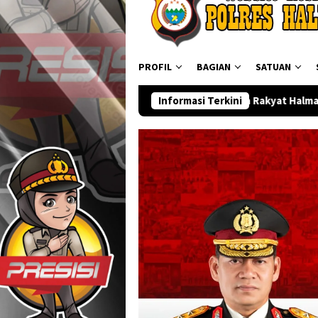
PROFIL
BAGIAN
SATUAN
an Taruna Bhakti di Sekolah Rakyat Halmahera Utara, Perkuat K
Informasi Terkini