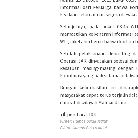
informasi dari keluarga bahwa ko
keadaan selamat dan segera dievaku
Selanjutnya, pada pukul 08.45 W
memastikan kebenaran informasi te
WIT, diketahui benar bahwa korban te
Setelah pelaksanaan debriefing d
Operasi SAR dinyatakan selesai dan
kesatuan masing-masing dengan u
koordinasi yang baik selama pelaksa
Dengan keberhasilan ini, diharap
masyarakat dapat terus terjalin da
darurat di wilayah Maluku Utara.
pembaca:
104
Writer: Humas polda Malut
Editor: Humas Polres halut