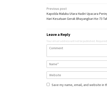
Post
Previous post
Kapolda Maluku Utara Hadiri Upacara Peri
navigation
Hari Kesatuan Gerak Bhayangkari Ke-73 Ta
Leave a Reply
Your email address will not be published.
Required
Save my name, email, and website in t