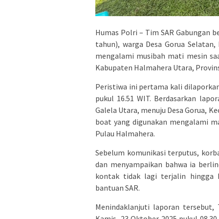
Humas Polri – Tim SAR Gabungan be
tahun), warga Desa Gorua Selatan,
mengalami musibah mati mesin saat
Kabupaten Halmahera Utara, Provins
Peristiwa ini pertama kali dilaporka
pukul 16.51 WIT. Berdasarkan lapo
Galela Utara, menuju Desa Gorua, K
boat yang digunakan mengalami mat
Pulau Halmahera.
Sebelum komunikasi terputus, korb
dan menyampaikan bahwa ia berlindu
kontak tidak lagi terjalin hingg
bantuan SAR.
Menindaklanjuti laporan tersebut
Kamis, 23 Oktober 2025 pukul 08.3