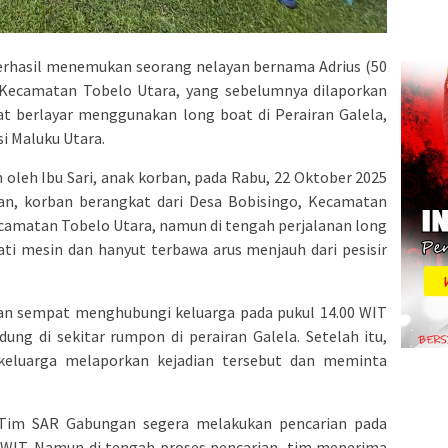
rhasil menemukan seorang nelayan bernama Adrius (50
 Kecamatan Tobelo Utara, yang sebelumnya dilaporkan
 berlayar menggunakan long boat di Perairan Galela,
i Maluku Utara.
n oleh Ibu Sari, anak korban, pada Rabu, 22 Oktober 2025
ran, korban berangkat dari Desa Bobisingo, Kecamatan
ecamatan Tobelo Utara, namun di tengah perjalanan long
i mesin dan hanyut terbawa arus menjauh dari pesisir
an sempat menghubungi keluarga pada pukul 14.00 WIT
ng di sekitar rumpon di perairan Galela. Setelah itu,
a keluarga melaporkan kejadian tersebut dan meminta
, Tim SAR Gabungan segera melakukan pencarian pada
0 WIT. Namun di tengah proses pencarian, tim menerima