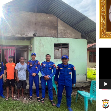
Video
Player