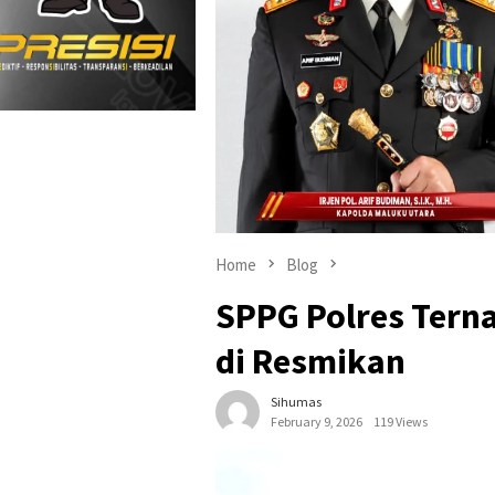
Home
Blog
SPPG Polres Tern
di Resmikan
Sihumas
February 9, 2026
119 Views