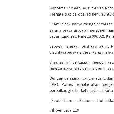
​Kapolres Ternate, AKBP Anita Ratn
Ternate siap beroperasi penuh untu
“Kami tidak hanya mengejar target 
sarana prasarana, dan personel ma
tegas Kapolres, Minggu (08/02), Kem
​Sebagai langkah verifikasi akhir,
distribusi berskala besar yang meny
Simulasi ini bertujuan menguji ke
hingga makanan diterima oleh masy
​Dengan persiapan yang matang dan k
SPPG Polres Ternate akan menjad
perbaikan gizi berkelanjutan di Kota
_Subbid Penmas Bidhumas Polda Malu
pembaca:
119