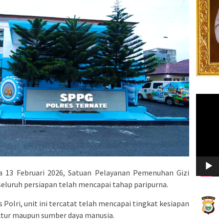
Video
Player
a 13 Februari 2026, Satuan Pelayanan Pemenuhan Gizi
eluruh persiapan telah mencapai tahap paripurna.
olri, unit ini tercatat telah mencapai tingkat kesiapan
ruktur maupun sumber daya manusia.