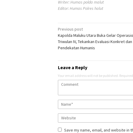
Writer: Humas polda malut
Editor: Humas Polres halut
Post
Previous post
Kapolda Maluku Utara Buka Gelar Operasio
navigation
Triwulan IV, Tekankan Evaluasi Konkret dan
Pendekatan Humanis
Leave a Reply
Your email address will not be published.
Required
Save my name, email, and website in t