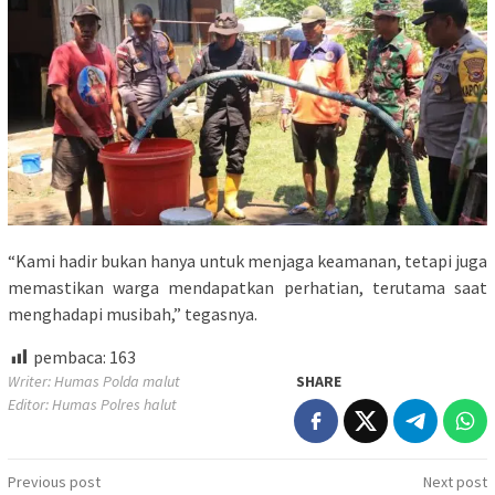
“Kami hadir bukan hanya untuk menjaga keamanan, tetapi juga
memastikan warga mendapatkan perhatian, terutama saat
menghadapi musibah,” tegasnya.
pembaca:
163
Writer: Humas Polda malut
SHARE
Editor: Humas Polres halut
Post
Previous post
Next post