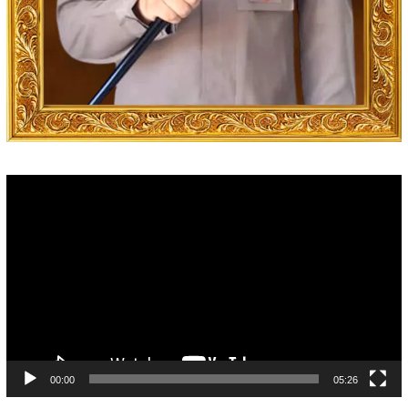
Video
Player
00:00
05:26