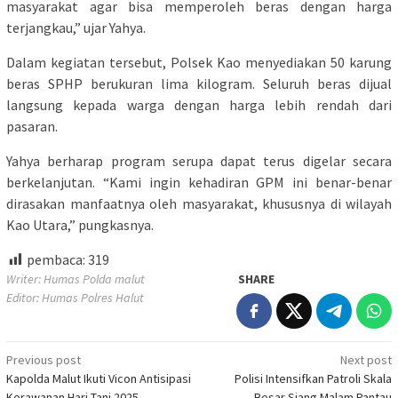
masyarakat agar bisa memperoleh beras dengan harga
terjangkau,” ujar Yahya.
Dalam kegiatan tersebut, Polsek Kao menyediakan 50 karung
beras SPHP berukuran lima kilogram. Seluruh beras dijual
langsung kepada warga dengan harga lebih rendah dari
pasaran.
Yahya berharap program serupa dapat terus digelar secara
berkelanjutan. “Kami ingin kehadiran GPM ini benar-benar
dirasakan manfaatnya oleh masyarakat, khususnya di wilayah
Kao Utara,” pungkasnya.
pembaca:
319
Writer: Humas Polda malut
SHARE
Editor: Humas Polres Halut
Post
Previous post
Next post
Kapolda Malut Ikuti Vicon Antisipasi
Polisi Intensifkan Patroli Skala
navigation
Kerawanan Hari Tani 2025
Besar Siang Malam Pantau