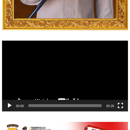
Video
Player
00:00
05:26