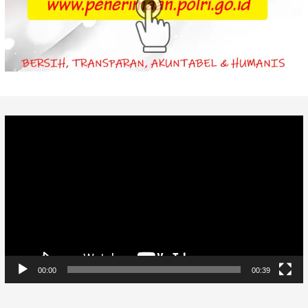
Video
Player
00:00
00:39