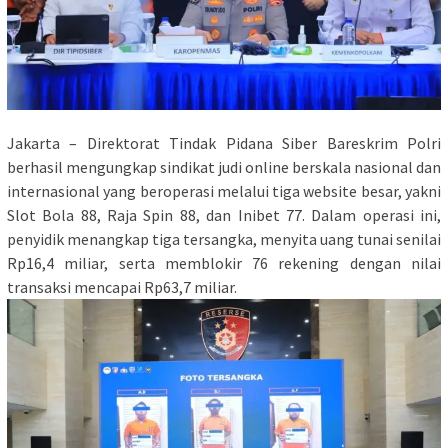
Jakarta – Direktorat Tindak Pidana Siber Bareskrim Polri
berhasil mengungkap sindikat judi online berskala nasional dan
internasional yang beroperasi melalui tiga website besar, yakni
Slot Bola 88, Raja Spin 88, dan Inibet 77. Dalam operasi ini,
penyidik menangkap tiga tersangka, menyita uang tunai senilai
Rp16,4 miliar, serta memblokir 76 rekening dengan nilai
transaksi mencapai Rp63,7 miliar.