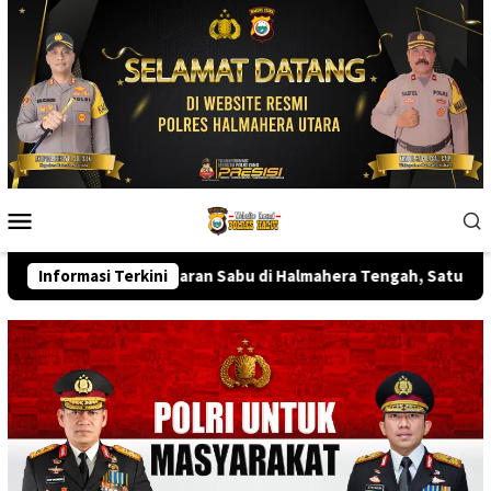
Skip
to
content
Mobile
Menu
Peredaran Sabu di Halmahera Tengah, Satu Pengedar Diamankan
Informasi Terkini