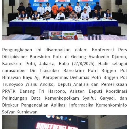
Pengungkapan ini disampaikan dalam Konferensi Pers
Dittipidsiber Bareskrim Polri di Gedung Awaloedin Djamin,
Bareskrim Polri, Jakarta, Rabu (27/8/2025). Hadir sebagai
narasumber Dir Tipidsiber Bareskrim Polri Brigjen Pol
Himawan Bayu Aji, Karopenmas Divhumas Polri Brigjen Pol
Trunoyudo Wisnu Andiko, Deputi Analisis dan Pemeriksaan
PPATK Danang Tri Hartono, Asisten Deputi Koordinasi
Pelindungan Data Kemenkopolkam Syaiful Garyadi, dan
Direktur Pengendalian Aplikasi Informatika Kemenkominfo
Sofyan Kurniawan.