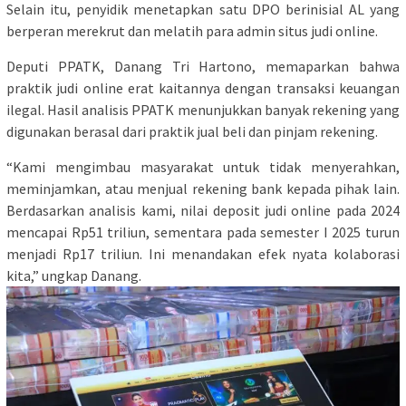
Selain itu, penyidik menetapkan satu DPO berinisial AL yang
berperan merekrut dan melatih para admin situs judi online.
Deputi PPATK, Danang Tri Hartono, memaparkan bahwa
praktik judi online erat kaitannya dengan transaksi keuangan
ilegal. Hasil analisis PPATK menunjukkan banyak rekening yang
digunakan berasal dari praktik jual beli dan pinjam rekening.
“Kami mengimbau masyarakat untuk tidak menyerahkan,
meminjamkan, atau menjual rekening bank kepada pihak lain.
Berdasarkan analisis kami, nilai deposit judi online pada 2024
mencapai Rp51 triliun, sementara pada semester I 2025 turun
menjadi Rp17 triliun. Ini menandakan efek nyata kolaborasi
kita,” ungkap Danang.