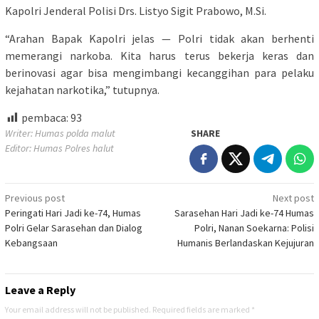
Kapolri Jenderal Polisi Drs. Listyo Sigit Prabowo, M.Si.
“Arahan Bapak Kapolri jelas — Polri tidak akan berhenti
memerangi narkoba. Kita harus terus bekerja keras dan
berinovasi agar bisa mengimbangi kecanggihan para pelaku
kejahatan narkotika,” tutupnya.
pembaca:
93
Writer: Humas polda malut
SHARE
Editor: Humas Polres halut
Post
Previous post
Next post
Peringati Hari Jadi ke-74, Humas
Sarasehan Hari Jadi ke-74 Humas
navigation
Polri Gelar Sarasehan dan Dialog
Polri, Nanan Soekarna: Polisi
Kebangsaan
Humanis Berlandaskan Kejujuran
Leave a Reply
Your email address will not be published.
Required fields are marked
*