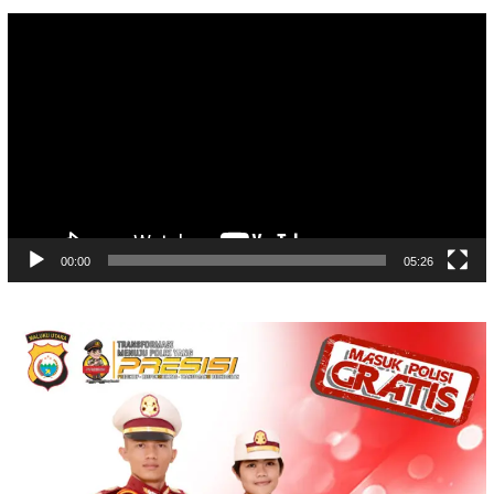
Video
Player
00:00
05:26