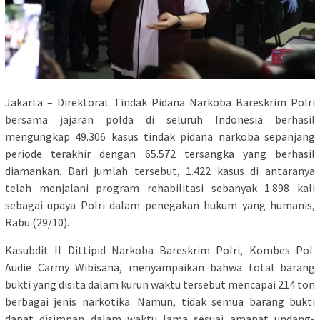
Jakarta – Direktorat Tindak Pidana Narkoba Bareskrim Polri
bersama jajaran polda di seluruh Indonesia berhasil
mengungkap 49.306 kasus tindak pidana narkoba sepanjang
periode terakhir dengan 65.572 tersangka yang berhasil
diamankan. Dari jumlah tersebut, 1.422 kasus di antaranya
telah menjalani program rehabilitasi sebanyak 1.898 kali
sebagai upaya Polri dalam penegakan hukum yang humanis,
Rabu (29/10).
Kasubdit II Dittipid Narkoba Bareskrim Polri, Kombes Pol.
Audie Carmy Wibisana, menyampaikan bahwa total barang
bukti yang disita dalam kurun waktu tersebut mencapai 214 ton
berbagai jenis narkotika. Namun, tidak semua barang bukti
dapat disimpan dalam waktu lama sesuai amanat undang-