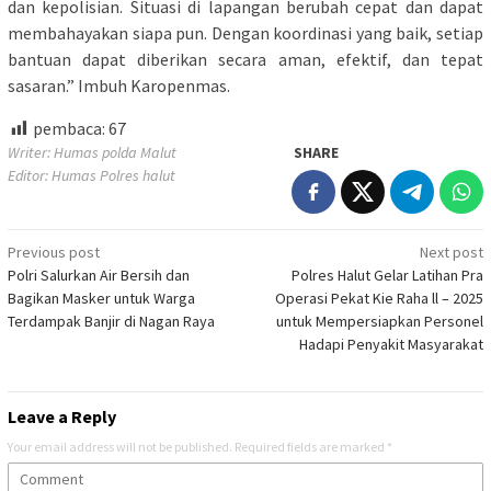
dan kepolisian. Situasi di lapangan berubah cepat dan dapat
membahayakan siapa pun. Dengan koordinasi yang baik, setiap
bantuan dapat diberikan secara aman, efektif, dan tepat
sasaran.” Imbuh Karopenmas.
pembaca:
67
Writer: Humas polda Malut
SHARE
Editor: Humas Polres halut
Post
Previous post
Next post
Polri Salurkan Air Bersih dan
Polres Halut Gelar Latihan Pra
navigation
Bagikan Masker untuk Warga
Operasi Pekat Kie Raha ll – 2025
Terdampak Banjir di Nagan Raya
untuk Mempersiapkan Personel
Hadapi Penyakit Masyarakat
Leave a Reply
Your email address will not be published.
Required fields are marked
*