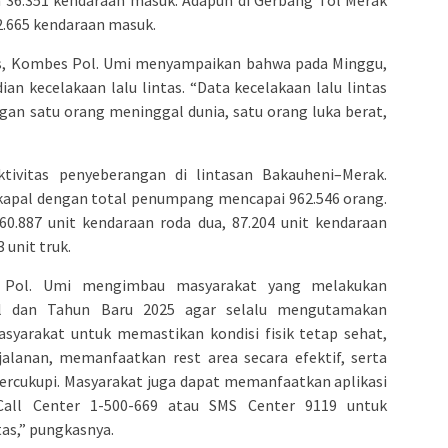
n 36.351 kendaraan masuk. Adapun di Gerbang Tol Merak
 2.665 kendaraan masuk.
ntas, Kombes Pol. Umi menyampaikan bahwa pada Minggu,
ian kecelakaan lalu lintas. “Data kecelakaan lalu lintas
ngan satu orang meninggal dunia, satu orang luka berat,
ktivitas penyeberangan di lintasan Bakauheni–Merak.
 kapal dengan total penumpang mencapai 962.546 orang.
0.887 unit kendaraan roda dua, 87.204 unit kendaraan
 unit truk.
 Pol. Umi mengimbau masyarakat yang melakukan
al dan Tahun Baru 2025 agar selalu mengutamakan
yarakat untuk memastikan kondisi fisik tetap sehat,
lanan, memanfaatkan rest area secara efektif, serta
ercukupi. Masyarakat juga dapat memanfaatkan aplikasi
ll Center 1-500-669 atau SMS Center 9119 untuk
tas,” pungkasnya.