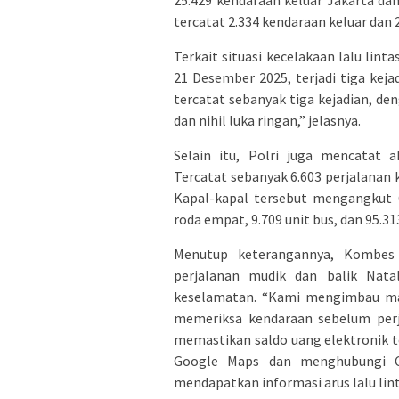
25.429 kendaraan keluar Jakarta da
tercatat 2.334 kendaraan keluar dan
Terkait situasi kecelakaan lalu li
21 Desember 2025, terjadi tiga kejad
tercatat sebanyak tiga kejadian, de
dan nihil luka ringan,” jelasnya.
Selain itu, Polri juga mencatat a
Tercatat sebanyak 6.603 perjalanan
Kapal-kapal tersebut mengangkut 6
roda empat, 9.709 unit bus, dan 95.313
Menutup keterangannya, Kombes
perjalanan mudik dan balik Nat
keselamatan. “Kami mengimbau mas
memeriksa kendaraan sebelum perja
memastikan saldo uang elektronik t
Google Maps dan menghubungi Ca
mendapatkan informasi arus lalu lin