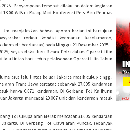
in 2025. Penyampaian tersebut dilakukan dalam kegiatan
ul 13.00 WIB di Ruang Mini Konferensi Pers Biro Penmas
 Umi menjelaskan bahwa laporan harian ini bertujuan
syarakat terkait kondisi keamanan, keselamatan,
as (kamseltibcarlantas) pada Minggu, 21 Desember 2025.
025, saya selaku Juru Bicara Polri dalam Operasi Lilin
 lalu lintas hari kedua pelaksanaan Operasi Lilin Tahun
ume arus lalu lintas keluar Jakarta masih cukup tinggi.
a arah Trans Jawa tercatat sebanyak 27.005 kendaraan
suk hanya 6.871 kendaraan. Di Gerbang Tol Kalihurip
uar Jakarta mencapai 28.007 unit dan kendaraan masuk
Gerbang Tol Cikupa arah Merak mencatat 31.605 kendaraan
 Jakarta. Di Gerbang Tol Ciawi arah Puncak, sebanyak