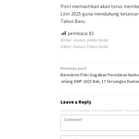
Polri memastikan akan terus membe
Lilin 2025 guna mendukung kelanca
Tahun Baru.
pembaca:
81
Writer: Humas polda Malut
Editor: Humas Polres halut
Post
Previous post
Bareskrim Polri Gagalkan Peredaran Nark
navigation
Jelang DWP 2025 Bali, 17 Tersangka Diama
Leave a Reply
Your email address will not be published.
Required