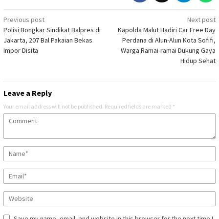
Post
Previous post
Next post
Polisi Bongkar Sindikat Balpres di
Kapolda Malut Hadiri Car Free Day
navigation
Jakarta, 207 Bal Pakaian Bekas
Perdana di Alun-Alun Kota Sofifi,
Impor Disita
Warga Ramai-ramai Dukung Gaya
Hidup Sehat
Leave a Reply
Your email address will not be published.
Required fields are marked
*
Save my name, email, and website in this browser for the next time I