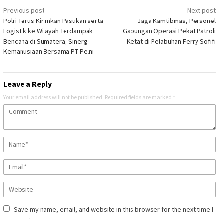
Post
Previous post
Next post
Polri Terus Kirimkan Pasukan serta
Jaga Kamtibmas, Personel
navigation
Logistik ke Wilayah Terdampak
Gabungan Operasi Pekat Patroli
Bencana di Sumatera, Sinergi
Ketat di Pelabuhan Ferry Sofifi
Kemanusiaan Bersama PT Pelni
Leave a Reply
Your email address will not be published.
Required fields are marked
*
Save my name, email, and website in this browser for the next time I