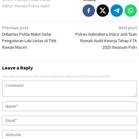
Editor: Humas Polres halut
Post
Previous post
Next post
Ditlantas Polda Malut Gelar
Polres Halmahera Utara Jadi Tuan
navigation
Pengaturan Lalu Lintas di Titik
Rumah Audit Kinerja Tahap II TA
Rawan Macet
2025 Itwasum Polri
Leave a Reply
Your email address will not be published.
Required fields are marked
*