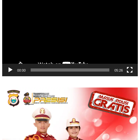
Video
Player
00:00
05:26