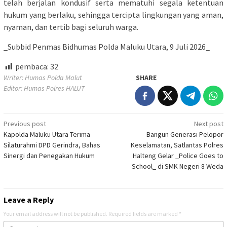
telah berjalan kondusif serta mematuhi segala ketentuan
hukum yang berlaku, sehingga tercipta lingkungan yang aman,
nyaman, dan tertib bagi seluruh warga.
_Subbid Penmas Bidhumas Polda Maluku Utara, 9 Juli 2026_
pembaca:
32
Writer: Humas Polda Malut
SHARE
Editor: Humas Polres HALUT
Post
Previous post
Next post
Kapolda Maluku Utara Terima
Bangun Generasi Pelopor
navigation
Silaturahmi DPD Gerindra, Bahas
Keselamatan, Satlantas Polres
Sinergi dan Penegakan Hukum
Halteng Gelar _Police Goes to
School_ di SMK Negeri 8 Weda
Leave a Reply
Your email address will not be published.
Required fields are marked
*