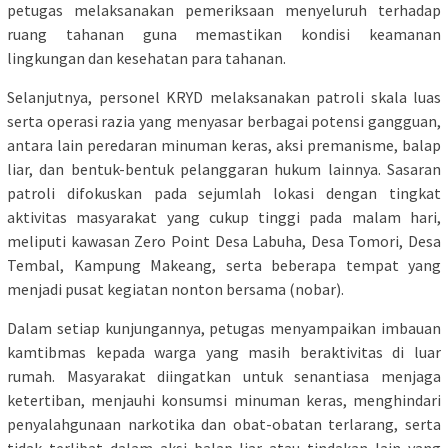
petugas melaksanakan pemeriksaan menyeluruh terhadap
ruang tahanan guna memastikan kondisi keamanan
lingkungan dan kesehatan para tahanan.
Selanjutnya, personel KRYD melaksanakan patroli skala luas
serta operasi razia yang menyasar berbagai potensi gangguan,
antara lain peredaran minuman keras, aksi premanisme, balap
liar, dan bentuk-bentuk pelanggaran hukum lainnya. Sasaran
patroli difokuskan pada sejumlah lokasi dengan tingkat
aktivitas masyarakat yang cukup tinggi pada malam hari,
meliputi kawasan Zero Point Desa Labuha, Desa Tomori, Desa
Tembal, Kampung Makeang, serta beberapa tempat yang
menjadi pusat kegiatan nonton bersama (nobar).
Dalam setiap kunjungannya, petugas menyampaikan imbauan
kamtibmas kepada warga yang masih beraktivitas di luar
rumah. Masyarakat diingatkan untuk senantiasa menjaga
ketertiban, menjauhi konsumsi minuman keras, menghindari
penyalahgunaan narkotika dan obat-obatan terlarang, serta
tidak terlibat dalam aksi balap liar atau tindakan lain yang