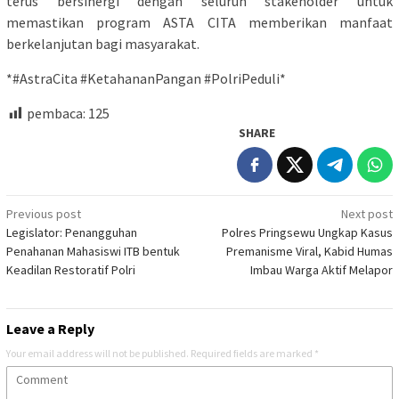
terus bersinergi dengan seluruh stakeholder untuk
memastikan program ASTA CITA memberikan manfaat
berkelanjutan bagi masyarakat.
*#AstraCita #KetahananPangan #PolriPeduli*
pembaca:
125
SHARE
Post
Previous post
Next post
Legislator: Penangguhan
Polres Pringsewu Ungkap Kasus
navigation
Penahanan Mahasiswi ITB bentuk
Premanisme Viral, Kabid Humas
Keadilan Restoratif Polri
Imbau Warga Aktif Melapor
Leave a Reply
Your email address will not be published.
Required fields are marked
*