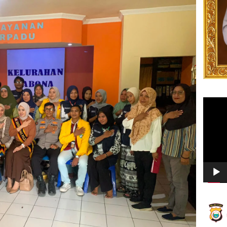
Video
Player