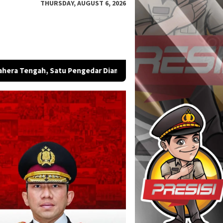
THURSDAY, AUGUST 6, 2026
 Diamankan
Bintara Remaja Brimob Malut Sabet Emas, Juara