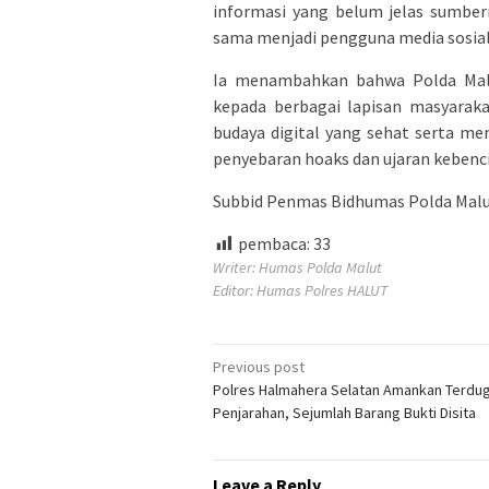
informasi yang belum jelas sumber
sama menjadi pengguna media sosial 
Ia menambahkan bahwa Polda Malu
kepada berbagai lapisan masyara
budaya digital yang sehat serta m
penyebaran hoaks dan ujaran kebenc
Subbid Penmas Bidhumas Polda Maluk
pembaca:
33
Writer: Humas Polda Malut
Editor: Humas Polres HALUT
Post
Previous post
Polres Halmahera Selatan Amankan Terdu
navigation
Penjarahan, Sejumlah Barang Bukti Disita
Leave a Reply