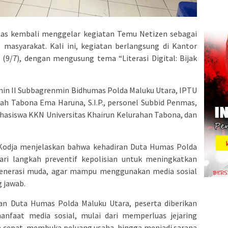
mas kembali menggelar kegiatan Temu Netizen sebagai
l masyarakat. Kali ini, kegiatan berlangsung di Kantor
(9/7), dengan mengusung tema “Literasi Digital: Bijak
min II Subbagrenmin Bidhumas Polda Maluku Utara, IPTU
 Lurah Tabona Ema Haruna, S.I.P., personel Subbid Penmas,
hasiswa KKN Universitas Khairun Kelurahan Tabona, dan
 Kodja menjelaskan bahwa kehadiran Duta Humas Polda
ri langkah preventif kepolisian untuk meningkatkan
generasi muda, agar mampu menggunakan media sosial
g jawab.
an Duta Humas Polda Maluku Utara, peserta diberikan
faat media sosial, mulai dari memperluas jejaring
a cepat, membuka peluang usaha, hingga menjadi sarana