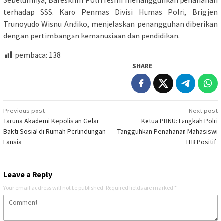
Sebelumnya, Bareskrim Polri resmi menangguhkan penahanan
terhadap SSS. Karo Penmas Divisi Humas Polri, Brigjen
Trunoyudo Wisnu Andiko, menjelaskan penangguhan diberikan
dengan pertimbangan kemanusiaan dan pendidikan.
pembaca:
138
SHARE
Post
Previous post
Next post
Taruna Akademi Kepolisian Gelar
Ketua PBNU: Langkah Polri
navigation
Bakti Sosial di Rumah Perlindungan
Tangguhkan Penahanan Mahasiswi
Lansia
ITB Positif
Leave a Reply
Your email address will not be published.
Required fields are marked
*