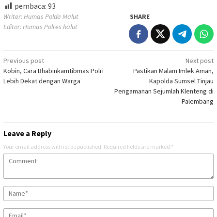
pembaca:
93
Writer: Humas Polda Malut
SHARE
Editor: Humas Polres halut
Post
Previous post
Next post
Kobin, Cara Bhabinkamtibmas Polri
Pastikan Malam Imlek Aman,
navigation
Lebih Dekat dengan Warga
Kapolda Sumsel Tinjau
Pengamanan Sejumlah Klenteng di
Palembang
Leave a Reply
Your email address will not be published.
Required fields are marked
*