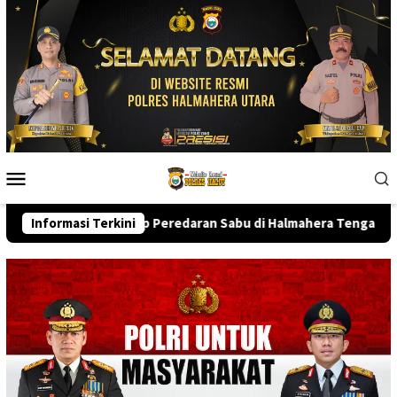
Skip
to
content
Mobile
Menu
a Malut Ungkap Peredaran Sabu di Halmahera Tengah, Satu Peng
Informasi Terkini