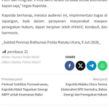
kapan saja,” tegas Kapolda..
Kapolda berharap, melalui audiensi ini, implementasi tugas di
lapangan, baik dalam pelayanan masyarakat maupun
penegakan hukum, dapat berjalan lebih efektif, kondusif, dan
harmonis.
_Subbid Penmas Bidhumas Polda Maluku Utara, 9 Juli 2026_
pembaca:
21
Writer: Humas Polda Malut
SHARE
Editor: Humas Polres HALUT
Post
Previous post
Next post
Perkuat Soliditas Purnawirawan,
Kapolda Maluku Utara Terima
navigation
Kapolda Malut Tegaskan Sinergi
Silaturahmi DPD Gerindra, Bahas
KBPP untuk Keamanan Malut
Sinergi dan Penegakan Hukum