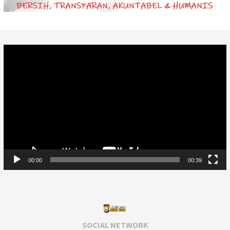
Video
Player
00:00
00:39
SOCIAL NETWORK