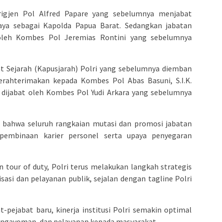
rigjen Pol Alfred Papare yang sebelumnya menjabat
aya sebagai Kapolda Papua Barat. Sedangkan jabatan
leh Kombes Pol Jeremias Rontini yang sebelumnya
at Sejarah (Kapusjarah) Polri yang sebelumnya diemban
erahterimakan kepada Kombes Pol Abas Basuni, S.I.K.
 dijabat oleh Kombes Pol Yudi Arkara yang sebelumnya
 bahwa seluruh rangkaian mutasi dan promosi jabatan
pembinaan karier personel serta upaya penyegaran
 tour of duty, Polri terus melakukan langkah strategis
asi dan pelayanan publik, sejalan dengan tagline Polri
-pejabat baru, kinerja institusi Polri semakin optimal
ngayoman, dan pelayanan kepada masyarakat.