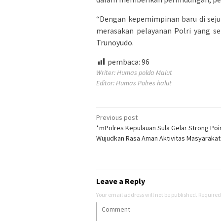
“Dengan kepemimpinan baru di seju
merasakan pelayanan Polri yang se
Trunoyudo.
pembaca:
96
Writer: Humas polda Malut
Editor: Humas Polres halut
Post
Previous post
*mPolres Kepulauan Sula Gelar Strong Poin
navigation
Wujudkan Rasa Aman Aktivitas Masyarakat
Leave a Reply
Your email address will not be published.
Required