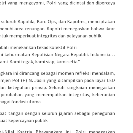
olri yang mengayomi, Polri yang dicintai dan dipercaya
h seluruh Kapolda, Karo Ops, dan Kapolres, menciptakan
uhi area renungan. Kapolri menegaskan bahwa ikrar
ntuk memperkuat integritas dan pelayanan publik.
bali menekankan tekad kolektif Polri:
emi kehormatan Kepolisian Negara Republik Indonesia…
kami. Kami tegak, kami siap, kami setia.”
ngkara ini dirancang sebagai momen refleksi mendalam,
Komjen Pol (P) M. Jasin yang ditampilkan pada layar LED
dan keteguhan prinsip. Seluruh rangkaian menegaskan
perubahan yang menempatkan integritas, keberanian
bagai fondasi utama.
abat tangan dengan seluruh jajaran sebagai peneguhan
uat kepercayaan publik.
i-Nilai Ksatria Bhayangkara ini, Polri menegaskan