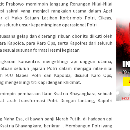
igit Prabowo memimpin langsung Renungan Nilai-Nilai
esi sakral yang menjadi rangkaian utama dalam Apel
lar di Mako Satuan Latihan Korbrimob Polri, Cikeas,
 seluruh unsur kepemimpinan operasional Polri.
asana gelap dan diterangi ribuan obor itu diikuti oleh
ra Kapolda, para Karo Ops, serta Kapolres dari seluruh
ta sesuai susunan formasi resmi kegiatan.
gkaran konsentris mengelilingi api unggun utama,
tuan seluruh jajaran Polri dalam menjaga nilai-nilai
oleh PJU Mabes Polri dan Kapolda, disusul Karo Ops,
g mengelilingi titik api dengan khidmat.
emimpin pembacaan Ikrar Ksatria Bhayangkara, sebuah
 arah transformasi Polri. Dengan lantang, Kapolri
Maha Esa, di bawah panji Merah Putih, di hadapan api
, Ksatria Bhayangkara, berikrar… Membangun Polri yang