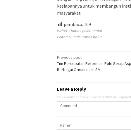
kesiapannya untuk membangun institus
masyarakat.
pembaca:
109
Writer: Humas polda malut
Editor: Humas Polres halut
Post
Previous post
Tim Percepatan Reformasi Polri Serap Aspi
navigation
Berbagai Ormas dan LSM
Leave a Reply
Your email address will not be published.
Required