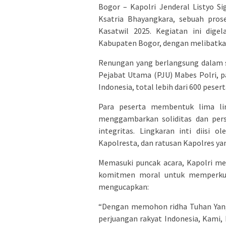
Bogor – Kapolri Jenderal Listyo S
Ksatria Bhayangkara, sebuah pros
Kasatwil 2025. Kegiatan ini dige
Kabupaten Bogor, dengan melibatkan
Renungan yang berlangsung dalam su
Pejabat Utama (PJU) Mabes Polri, pa
Indonesia, total lebih dari 600 peser
Para peserta membentuk lima lin
menggambarkan soliditas dan persa
integritas. Lingkaran inti diisi 
Kapolresta, dan ratusan Kapolres yan
Memasuki puncak acara, Kapolri m
komitmen moral untuk memperkuat
mengucapkan:
“Dengan memohon ridha Tuhan Yang 
perjuangan rakyat Indonesia, Kami