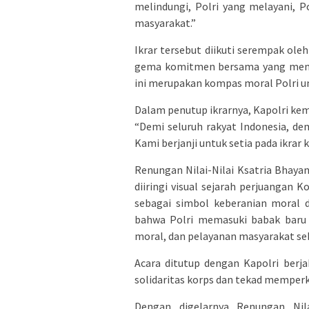
melindungi, Polri yang melayani, P
masyarakat.”
Ikrar tersebut diikuti serempak ole
gema komitmen bersama yang memen
ini merupakan kompas moral Polri u
Dalam penutup ikrarnya, Kapolri kem
“Demi seluruh rakyat Indonesia, d
Kami berjanji untuk setia pada ikrar 
Renungan Nilai-Nilai Ksatria Bhaya
diiringi visual sejarah perjuangan 
sebagai simbol keberanian moral 
bahwa Polri memasuki babak baru 
moral, dan pelayanan masyarakat se
Acara ditutup dengan Kapolri berj
solidaritas korps dan tekad memperk
Dengan digelarnya Renungan Nila