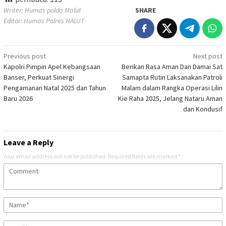
Writer: Humas polda Malut
SHARE
Editor: Humas Polres HALUT
Post
Previous post
Next post
Kapolri Pimpin Apel Kebangsaan
Berikan Rasa Aman Dan Damai Sat
navigation
Banser, Perkuat Sinergi
Samapta Rutin Laksanakan Patroli
Pengamanan Natal 2025 dan Tahun
Malam dalam Rangka Operasi Lilin
Baru 2026
Kie Raha 2025, Jelang Nataru Aman
dan Kondusif
Leave a Reply
Your email address will not be published.
Required fields are marked
*