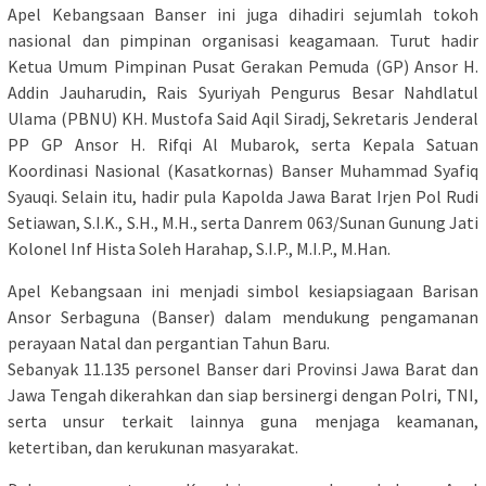
Apel Kebangsaan Banser ini juga dihadiri sejumlah tokoh
nasional dan pimpinan organisasi keagamaan. Turut hadir
Ketua Umum Pimpinan Pusat Gerakan Pemuda (GP) Ansor H.
Addin Jauharudin, Rais Syuriyah Pengurus Besar Nahdlatul
Ulama (PBNU) KH. Mustofa Said Aqil Siradj, Sekretaris Jenderal
PP GP Ansor H. Rifqi Al Mubarok, serta Kepala Satuan
Koordinasi Nasional (Kasatkornas) Banser Muhammad Syafiq
Syauqi. Selain itu, hadir pula Kapolda Jawa Barat Irjen Pol Rudi
Setiawan, S.I.K., S.H., M.H., serta Danrem 063/Sunan Gunung Jati
Kolonel Inf Hista Soleh Harahap, S.I.P., M.I.P., M.Han.
Apel Kebangsaan ini menjadi simbol kesiapsiagaan Barisan
Ansor Serbaguna (Banser) dalam mendukung pengamanan
perayaan Natal dan pergantian Tahun Baru.
Sebanyak 11.135 personel Banser dari Provinsi Jawa Barat dan
Jawa Tengah dikerahkan dan siap bersinergi dengan Polri, TNI,
serta unsur terkait lainnya guna menjaga keamanan,
ketertiban, dan kerukunan masyarakat.