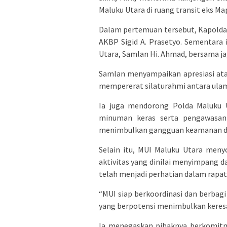
Maluku Utara di ruang transit eks Ma
Dalam pertemuan tersebut, Kapolda 
AKBP Sigid A. Prasetyo. Sementar
Utara, Samlan Hi. Ahmad, bersama ja
Samlan menyampaikan apresiasi ata
mempererat silaturahmi antara ulam
Ia juga mendorong Polda Maluku 
minuman keras serta pengawasan 
menimbulkan gangguan keamanan da
Selain itu, MUI Maluku Utara meny
aktivitas yang dinilai menyimpang da
telah menjadi perhatian dalam rapa
“MUI siap berkoordinasi dan berbagi
yang berpotensi menimbulkan keresa
Ia menegaskan pihaknya berkomitm