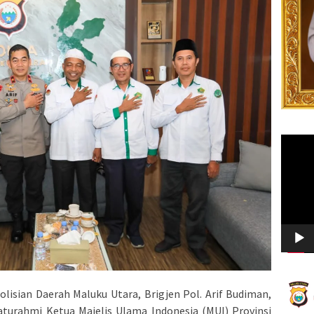
Video
Player
sian Daerah Maluku Utara, Brigjen Pol. Arif Budiman,
laturahmi Ketua Majelis Ulama Indonesia (MUI) Provinsi