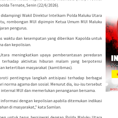
polda Ternate, Senin (22/6/2026).
didampingi Wakil Direktur Intelkam Polda Maluku Utara
a itu, rombongan MUI dipimpin Ketua Umum MUI Maluku
jaran pengurus.
s waktu dan kesempatan yang diberikan Kapolda untuk
a dan kepolisian.
Utara meningkatkan upaya pemberantasan peredaran
terhadap aktivitas hiburan malam yang berpotensi
n ketertiban masyarakat (kamtibmas).
oroti pentingnya langkah antisipasi terhadap berbagai
ri norma agama dan sosial. Menurut dia, isu-isu tersebut
t internal MUI dan memerlukan penanganan bersama.
 informasi dengan kepolisian apabila ditemukan indikasi
han di masyarakat,” kata Samlan.
en untuk terus bersinergi dengan Polda Maluku Utara