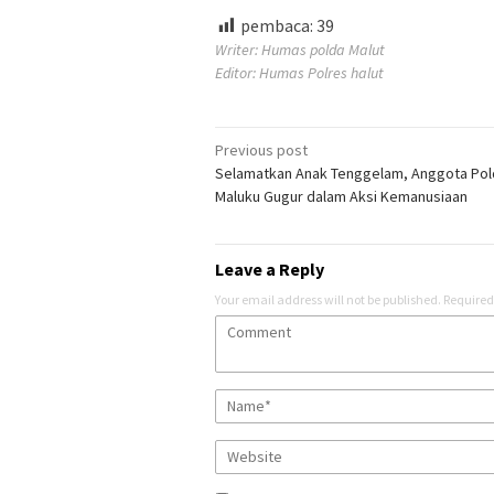
pembaca:
39
Writer: Humas polda Malut
Editor: Humas Polres halut
Post
Previous post
Selamatkan Anak Tenggelam, Anggota Pol
navigation
Maluku Gugur dalam Aksi Kemanusiaan
Leave a Reply
Your email address will not be published.
Required