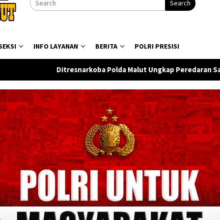
Search
SEKSI
INFO LAYANAN
BERITA
POLRI PRESISI
ba Polda Malut Ungkap Peredaran Sabu di Halmahera Tengah, Sa