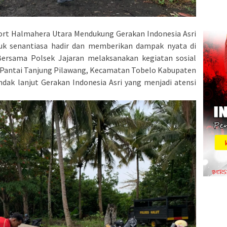
ort Halmahera Utara Mendukung Gerakan Indonesia Asri
uk senantiasa hadir dan memberikan dampak nyata di
Bersama Polsek Jajaran melaksanakan kegiatan sosial
an Pantai Tanjung Pilawang, Kecamatan Tobelo Kabupaten
dak lanjut Gerakan Indonesia Asri yang menjadi atensi