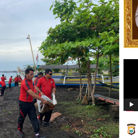
Video
Player