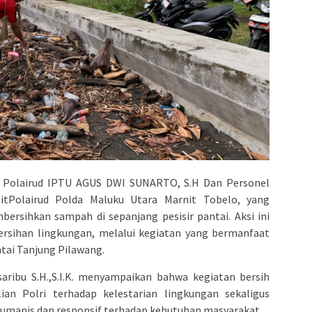
t Polairud IPTU AGUS DWI SUNARTO, S.H Dan Personel
tPolairud Polda Maluku Utara Marnit Tobelo, yang
rsihkan sampah di sepanjang pesisir pantai. Aksi ini
ersihan lingkungan, melalui kegiatan yang bermanfaat
tai Tanjung Pilawang.
aribu S.H.,S.I.K. menyampaikan bahwa kegiatan bersih
an Polri terhadap kelestarian lingkungan sekaligus
humanis dan responsif terhadap kebutuhan masyarakat.