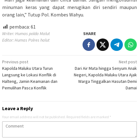
minuman keras yang dapat merugikan diri sendiri maupun
orang lain,” Tutup Pol. Kombes Wahyu.
pembaca:
61
Writer: Humas polda Malut
SHARE
Editor: Humas Polres halut
Post
Previous post
Next post
Kapolda Maluku Utara Turun
Dari Air Mata hingga Senyum Anak
navigation
Langsung ke Lokasi Konflik di
Negeri, Kapolda Maluku Utara Ajak
Halteng, Jamin Keamanan dan
Warga Tinggalkan Hasutan Demi
Pemulihan Pasca Konflik
Damai
Leave a Reply
Your email address will not be published.
Required fields are marked
*