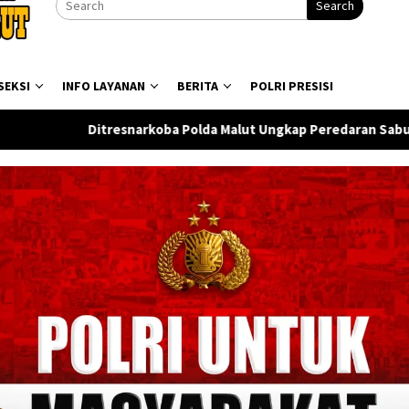
Search
SEKSI
INFO LAYANAN
BERITA
POLRI PRESISI
ba Polda Malut Ungkap Peredaran Sabu di Halmahera Tengah, S