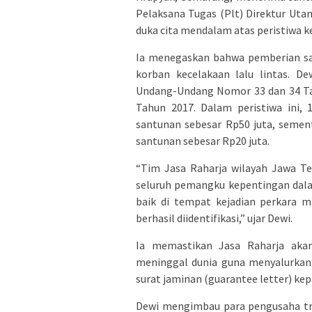
Pelaksana Tugas (Plt) Direktur Ut
duka cita mendalam atas peristiwa k
Ia menegaskan bahwa pemberian sa
korban kecelakaan lalu lintas. D
Undang-Undang Nomor 33 dan 34 Ta
Tahun 2017. Dalam peristiwa ini,
santunan sebesar Rp50 juta, seme
santunan sebesar Rp20 juta.
“Tim Jasa Raharja wilayah Jawa Te
seluruh pemangku kepentingan dala
baik di tempat kejadian perkara m
berhasil diidentifikasi,” ujar Dewi.
Ia memastikan Jasa Raharja aka
meninggal dunia guna menyalurkan 
surat jaminan (guarantee letter) ke
Dewi mengimbau para pengusaha tr