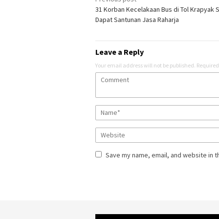
Post
31 Korban Kecelakaan Bus di Tol Krapyak
navigation
Dapat Santunan Jasa Raharja
Leave a Reply
Your email address will not be published.
Required
Save my name, email, and website in t
Video