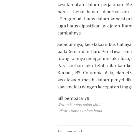
keselamatan dalam perjalanan. Me
harus benar-benar diperhatikan
“Pengemudi harus dalam kondisi pri
juga harus dipastikan laik jalan. Kam
tambahnya.
Sebelumnya, kecelakaan bus Cahaya 
pada Senin dini hari. Peristiwa t
orang lainnya mengalami luka-luka, 
Para korban luka telah dilarikan k
Kariadi, RS Columbia Asia, dan R
kecelakaan masih dalam penyelidi
saat melaju dengan kecepatan tinggi
pembaca:
79
Writer: Humas polda Malut
Editor: Humas Polres halut
Previous post