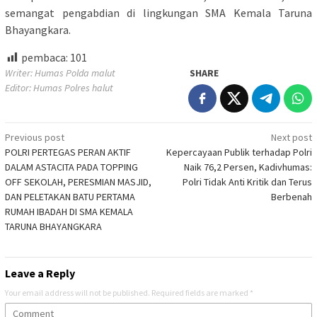
semangat pengabdian di lingkungan SMA Kemala Taruna
Bhayangkara.
pembaca:
101
Writer: Humas Polda malut
SHARE
Editor: Humas Polres halut
Post
Previous post
Next post
POLRI PERTEGAS PERAN AKTIF
Kepercayaan Publik terhadap Polri
navigation
DALAM ASTACITA PADA TOPPING
Naik 76,2 Persen, Kadivhumas:
OFF SEKOLAH, PERESMIAN MASJID,
Polri Tidak Anti Kritik dan Terus
DAN PELETAKAN BATU PERTAMA
Berbenah
RUMAH IBADAH DI SMA KEMALA
TARUNA BHAYANGKARA
Leave a Reply
Your email address will not be published.
Required fields are marked
*