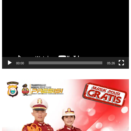
Video
Player
00:00
05:26