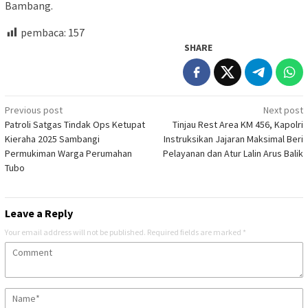
Bambang.
pembaca:
157
SHARE
Post
Previous post
Next post
Patroli Satgas Tindak Ops Ketupat
Tinjau Rest Area KM 456, Kapolri
navigation
Kieraha 2025 Sambangi
Instruksikan Jajaran Maksimal Beri
Permukiman Warga Perumahan
Pelayanan dan Atur Lalin Arus Balik
Tubo
Leave a Reply
Your email address will not be published.
Required fields are marked
*