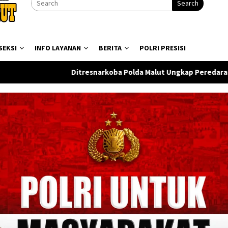
Search
SEKSI
INFO LAYANAN
BERITA
POLRI PRESISI
narkoba Polda Malut Ungkap Peredaran Sabu di Halmahera Teng