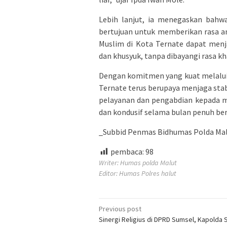
Lebih lanjut, ia menegaskan bahwa
bertujuan untuk memberikan rasa 
Muslim di Kota Ternate dapat men
dan khusyuk, tanpa dibayangi rasa 
Dengan komitmen yang kuat melalui 
Ternate terus berupaya menjaga stab
pelayanan dan pengabdian kepada m
dan kondusif selama bulan penuh berk
_Subbid Penmas Bidhumas Polda Malu
pembaca:
98
Writer: Humas polda Malut
Editor: Humas Polres halut
Post
Previous post
Sinergi Religius di DPRD Sumsel, Kapolda
navigation