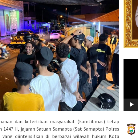
Video
Player
manan dan ketertiban masyarakat (kamtibmas) tetap
n 1447 H, jajaran Satuan Samapta (Sat Samapta) Polres
yang diintensifkan di berbagai wilayah hukum Kota