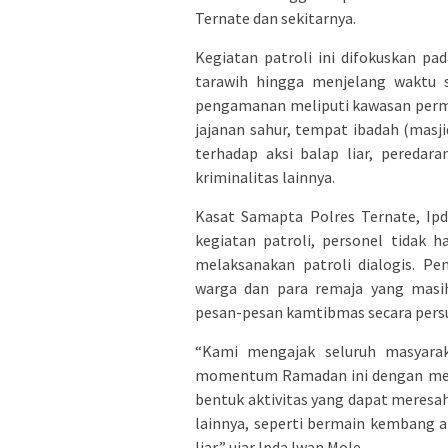
Ternate dan sekitarnya.
Kegiatan patroli ini difokuskan p
tarawih hingga menjelang waktu s
pengamanan meliputi kawasan permu
jajanan sahur, tempat ibadah (masjid
terhadap aksi balap liar, peredar
kriminalitas lainnya.
Kasat Samapta Polres Ternate, Ip
kegiatan patroli, personel tidak 
melaksanakan patroli dialogis. P
warga dan para remaja yang masih
pesan-pesan kamtibmas secara persu
“Kami mengajak seluruh masyara
momentum Ramadan ini dengan mempe
bentuk aktivitas yang dapat meres
lainnya, seperti bermain kembang a
liar,” ujar Ipda Iwan Mole.