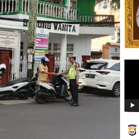
Video
Player