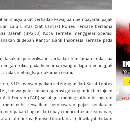
han masyarakat terhadap kewajiban pembayaran pajak
atuan Lalu Lintas (Sat Lantas) Polres Ternate bersama
usi Daerah (BP2RD) Kota Ternate menggelar operasi
sanakan di depan Kantor Bank Indonesia Ternate pada
melakukan pemeriksaan terhadap kendaraan roda dua
 dengan fokus pada kendaraan yang diduga menunggak
ta tidak melengkapi dokumen resmi.
irjo, S.I.P., menyampaikan keterangan dari Kasat Lantas
S.I.K., bahwa pelaksanaan operasi gabungan ini bertujuan
Asli Daerah (PAD) sekaligus meningkatkan kesadaran
 memenuhi kewajiban pembayaran pajak kendaraan
juga merupakan bagian dari upaya menciptakan keamanan,
aran lalu lintas (Kamseltibcarlantas) di wilayah hukum