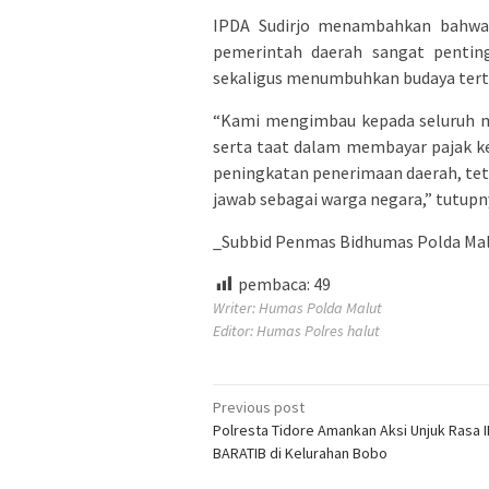
IPDA Sudirjo menambahkan bahwa s
pemerintah daerah sangat penti
sekaligus menumbuhkan budaya terti
“Kami mengimbau kepada seluruh m
serta taat dalam membayar pajak k
peningkatan penerimaan daerah, te
jawab sebagai warga negara,” tutupn
_Subbid Penmas Bidhumas Polda Malu
pembaca:
49
Writer: Humas Polda Malut
Editor: Humas Polres halut
Post
Previous post
Polresta Tidore Amankan Aksi Unjuk Rasa 
navigation
BARATIB di Kelurahan Bobo