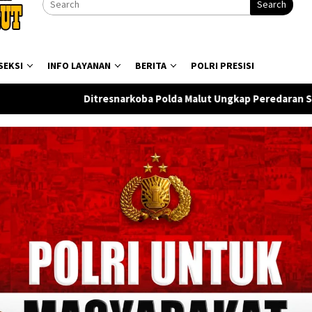
Search
SEKSI
INFO LAYANAN
BERITA
POLRI PRESISI
koba Polda Malut Ungkap Peredaran Sabu di Halmahera Tengah,