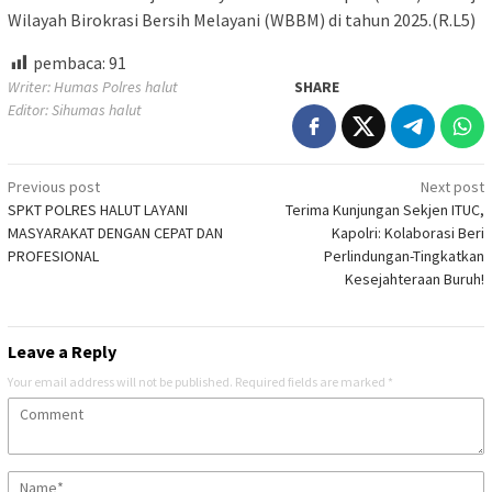
Wilayah Birokrasi Bersih Melayani (WBBM) di tahun 2025.(R.L5)
pembaca:
91
Writer: Humas Polres halut
SHARE
Editor: Sihumas halut
Post
Previous post
Next post
SPKT POLRES HALUT LAYANI
Terima Kunjungan Sekjen ITUC,
navigation
MASYARAKAT DENGAN CEPAT DAN
Kapolri: Kolaborasi Beri
PROFESIONAL
Perlindungan-Tingkatkan
Kesejahteraan Buruh!
Leave a Reply
Your email address will not be published.
Required fields are marked
*