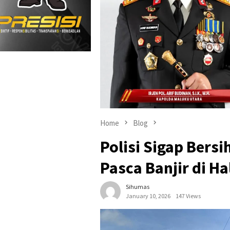
Home
Blog
Polisi Sigap Bers
Pasca Banjir di H
Sihumas
January 10, 2026
147 Views