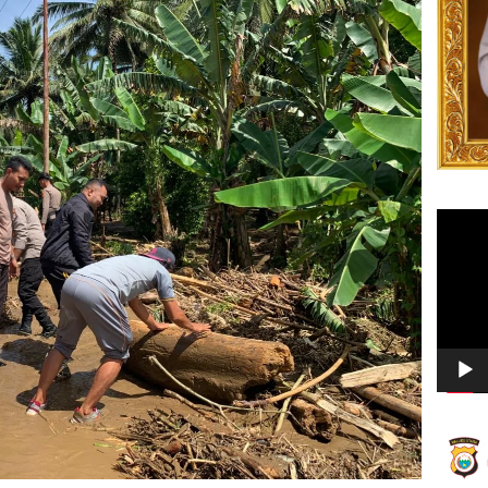
Video
Player