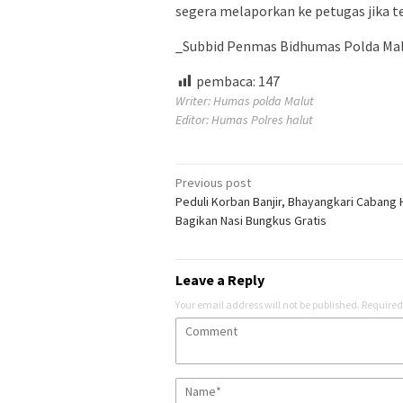
segera melaporkan ke petugas jika t
_Subbid Penmas Bidhumas Polda Malu
pembaca:
147
Writer: Humas polda Malut
Editor: Humas Polres halut
Post
Previous post
Peduli Korban Banjir, Bhayangkari Cabang 
navigation
Bagikan Nasi Bungkus Gratis
Leave a Reply
Your email address will not be published.
Required