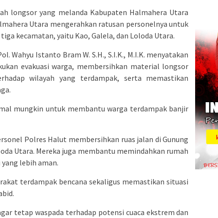
nah longsor yang melanda Kabupaten Halmahera Utara
Halmahera Utara mengerahkan ratusan personelnya untuk
ga kecamatan, yaitu Kao, Galela, dan Loloda Utara.
. Wahyu Istanto Bram W. S.H., S.I.K., M.I.K. menyatakan
kukan evakuasi warga, membersihkan material longsor
terhadap wilayah yang terdampak, serta memastikan
aga.
simal mungkin untuk membantu warga terdampak banjir
rsonel Polres Halut membersihkan ruas jalan di Gunung
oloda Utara. Mereka juga membantu memindahkan rumah
i yang lebih aman.
rakat terdampak bencana sekaligus memastikan situasi
abid.
gar tetap waspada terhadap potensi cuaca ekstrem dan