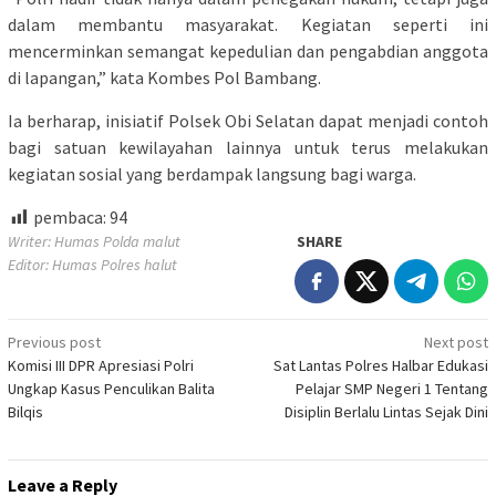
dalam membantu masyarakat. Kegiatan seperti ini
mencerminkan semangat kepedulian dan pengabdian anggota
di lapangan,” kata Kombes Pol Bambang.
Ia berharap, inisiatif Polsek Obi Selatan dapat menjadi contoh
bagi satuan kewilayahan lainnya untuk terus melakukan
kegiatan sosial yang berdampak langsung bagi warga.
pembaca:
94
Writer: Humas Polda malut
SHARE
Editor: Humas Polres halut
Post
Previous post
Next post
Komisi III DPR Apresiasi Polri
Sat Lantas Polres Halbar Edukasi
navigation
Ungkap Kasus Penculikan Balita
Pelajar SMP Negeri 1 Tentang
Bilqis
Disiplin Berlalu Lintas Sejak Dini
Leave a Reply