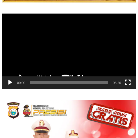
Video
Player
00:00
05:26