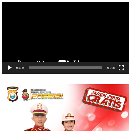
Video
Player
00:00
05:26