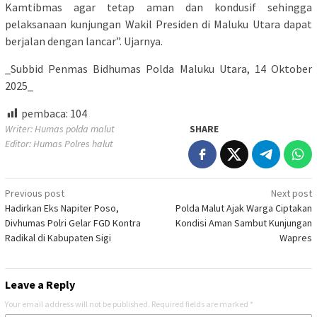
Kamtibmas agar tetap aman dan kondusif sehingga
pelaksanaan kunjungan Wakil Presiden di Maluku Utara dapat
berjalan dengan lancar”. Ujarnya.
_Subbid Penmas Bidhumas Polda Maluku Utara, 14 Oktober
2025_
pembaca:
104
Writer: Humas polda malut
SHARE
Editor: Humas Polres halut
Post
Previous post
Next post
Hadirkan Eks Napiter Poso,
Polda Malut Ajak Warga Ciptakan
navigation
Divhumas Polri Gelar FGD Kontra
Kondisi Aman Sambut Kunjungan
Radikal di Kabupaten Sigi
Wapres
Leave a Reply
Your email address will not be published.
Required fields are marked
*