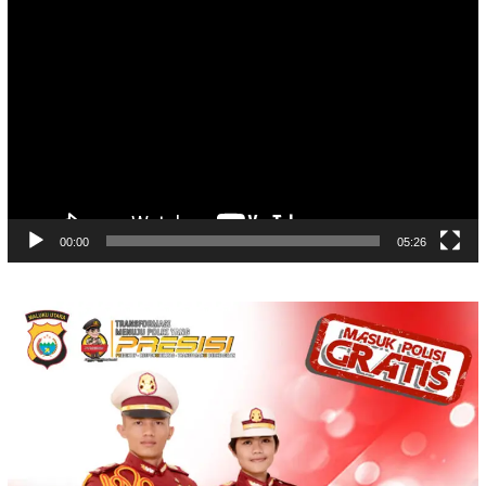
Video
Player
00:00
05:26