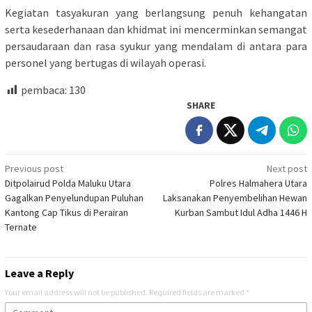
Kegiatan tasyakuran yang berlangsung penuh kehangatan
serta kesederhanaan dan khidmat ini mencerminkan semangat
persaudaraan dan rasa syukur yang mendalam di antara para
personel yang bertugas di wilayah operasi.
pembaca:
130
SHARE
Post
Previous post
Next post
Ditpolairud Polda Maluku Utara
Polres Halmahera Utara
navigation
Gagalkan Penyelundupan Puluhan
Laksanakan Penyembelihan Hewan
Kantong Cap Tikus di Perairan
Kurban Sambut Idul Adha 1446 H
Ternate
Leave a Reply
Your email address will not be published.
Required fields are marked
*